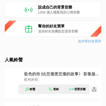
設成自己的背景音樂
LINE 個人檔案頁的心情音樂
幫你的好友買單
送你好友免費設定這首音樂
如何幫好友買單
人氣鈴聲
藍色的你 (比悲傷更悲傷的故事》 影集版
插曲)
藍色的你
鈴聲
答鈴
背景音樂