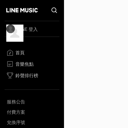
LINE 登入
首頁
音樂焦點
鈴聲排行榜
服務公告
付費方案
兌換序號