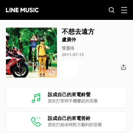
不想去遠方
盧廣仲
慢靈魂
2011-07-15
設成自己的來電鈴聲
朋友打來時手機響起的音樂
設成自己的來電答鈴
朋友打給你時對方聽到的音樂