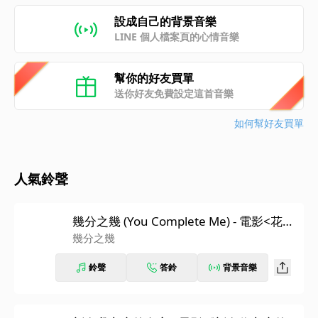
設成自己的背景音樂
LINE 個人檔案頁的心情音樂
幫你的好友買單
送你好友免費設定這首音樂
如何幫好友買單
人氣鈴聲
幾分之幾 (You Complete Me) - 電影<花甲
大人轉男孩>主題曲
幾分之幾
鈴聲
答鈴
背景音樂