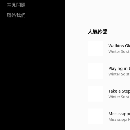
常見問題
聯絡我們
人氣鈴聲
Watkins Gl
Winter Solsti
Playing in
eattle, WA 
Winter Solsti
Take a Ste
977)
Winter Solsti
Mississipp
rn Universi
Mississippi
ity, Evanston