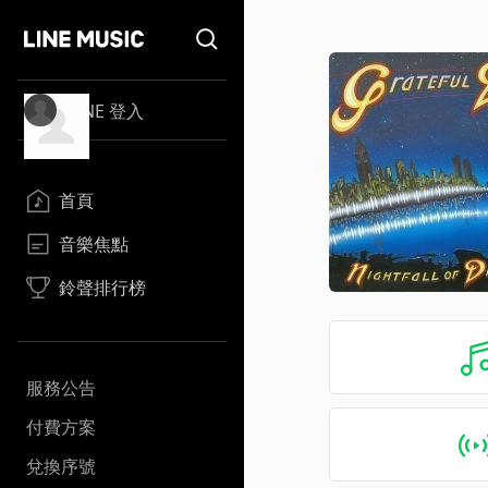
LINE 登入
首頁
音樂焦點
鈴聲排行榜
服務公告
付費方案
兌換序號