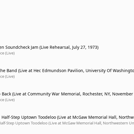
en Soundcheck Jam (Live Rehearsal, July 27, 1973)
ce (Live)
 the Band (Live at Hec Edmundson Pavilion, University Of Washingto
5/21/74)
ce (Live)
p Back (Live at Community War Memorial, Rochester, NY, November 
ce (Live)
i Half-Step Uptown Toodeloo (Live at McGaw Memorial Hall, Northw
ty, Evanston, IL, 11/1/73)
 Half-Step Uptown Toodeloo (Live at McGaw Memorial Hall, Northwestern Un
, IL, 11/1/73)