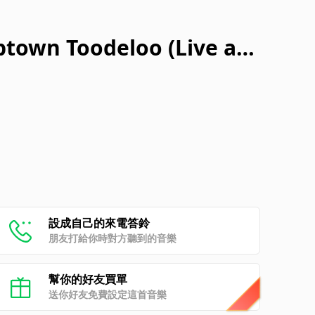
ptown Toodeloo (Live at
tober 16, 1989)
設成自己的來電答鈴
朋友打給你時對方聽到的音樂
幫你的好友買單
送你好友免費設定這首音樂