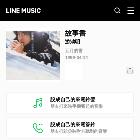
故事書
游鴻明
五月的雪
1999-04-21
設成自己的來電鈴聲
朋友打來時手機響起的音樂
設成自己的來電答鈴
朋友打給你時對方聽到的音樂