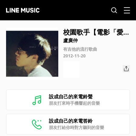
校園歌手【電影「愛正
好」中文主題曲】
盧廣仲
有吉他的流行歌曲
2012-11-20
設成自己的來電鈴聲
朋友打來時手機響起的音樂
設成自己的來電答鈴
朋友打給你時對方聽到的音樂