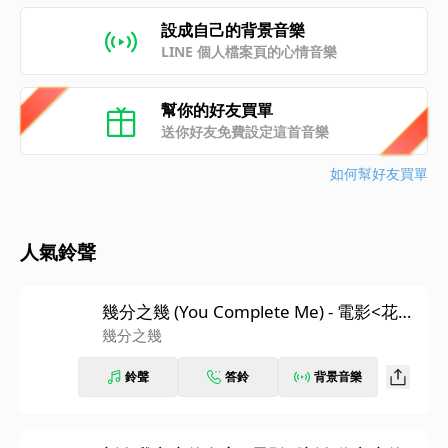
設成自己的背景音樂
LINE 個人檔案頁的心情音樂
幫你的好友買單
送你好友免費設定這首音樂
如何幫好友買單
人氣鈴聲
幾分之幾 (You Complete Me) - 電影<花甲
大人轉男孩>主題曲
幾分之幾
鈴聲
答鈴
背景音樂