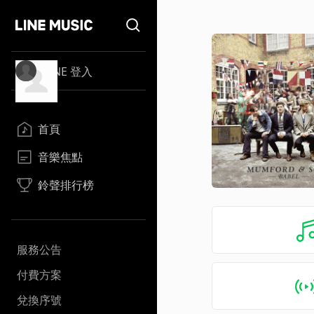
LINE 登入
首頁
音樂焦點
鈴聲排行榜
服務公告
付費方案
兌換序號