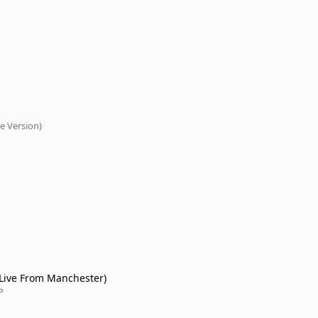
e Version)
(Live From Manchester)
P