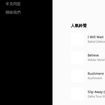
常見問題
聯絡我們
人氣鈴聲
I Will Wait
Babel (Delux
Believe
Wilder Mind
Rushmere
Rushmere
Slip Away 
Delta Tour E