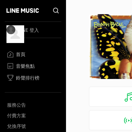
LINE 登入
首頁
音樂焦點
鈴聲排行榜
服務公告
付費方案
兌換序號