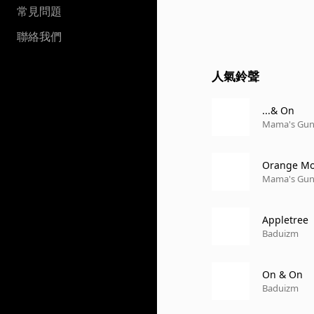
常見問題
聯絡我們
人氣鈴聲
...& On
Mama's Gu
Orange M
Mama's Gu
Appletree
Baduizm
On & On
Baduizm