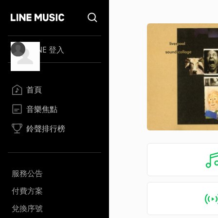
LINE 登入
首頁
音樂焦點
鈴聲排行榜
服務公告
付費方案
兌換序號