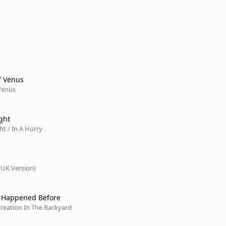
f Venus
 Venus
ght
t / In A Hurry
 (UK Version)
r Happened Before
reation In The Backyard