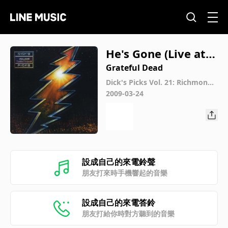
He's Gone (Live at R
ichmond Coliseum,
Grateful Dead
Richmond, VA, Nov
Dick's Picks Vol. 21: Richmond
Coliseum, Richmond, VA 11/1/1
2009-03-24
ember 1, 1985)
985 (Live)
設成自己的來電鈴聲
朋友打來時手機響起的音樂
設成自己的來電答鈴
朋友打給你時對方聽到的音樂