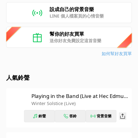
設成自己的背景音樂
LINE 個人檔案頁的心情音樂
幫你的好友買單
送你好友免費設定這首音樂
如何幫好友買單
人氣鈴聲
Playing in the Band (Live at Hec Edmun
dson Pavilion, University Of Washingto
Winter Solstice (Live)
n, Seattle, WA 5/21/74)
鈴聲
答鈴
背景音樂