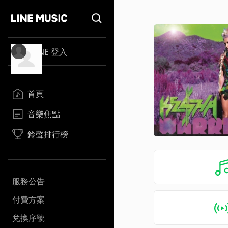
LINE 登入
首頁
音樂焦點
鈴聲排行榜
服務公告
付費方案
兌換序號