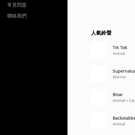
常見問題
聯絡我們
人氣鈴聲
TiK ToK
Animal
Supernatu
Warrior
Blow
Animal + Can
Backstabb
Animal