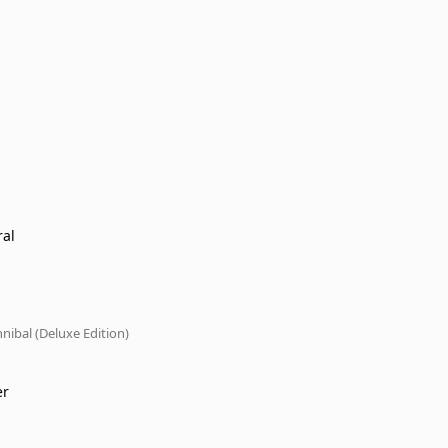
ral
nibal (Deluxe Edition)
er