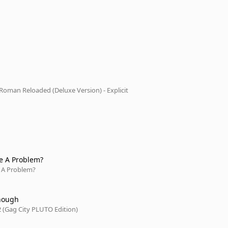
 Roman Reloaded (Deluxe Version) - Explicit
e A Problem?
 A Problem?
nough
2 (Gag City PLUTO Edition)