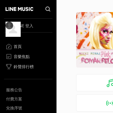
LINE 登入
首頁
音樂焦點
鈴聲排行榜
服務公告
付費方案
兌換序號