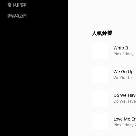
常見問題
聯絡我們
人氣鈴聲
Whip It
Pink Friday:
We Go Up
We Go Up
Do We Hav
Do We Have
Love Me E
Pink Friday 