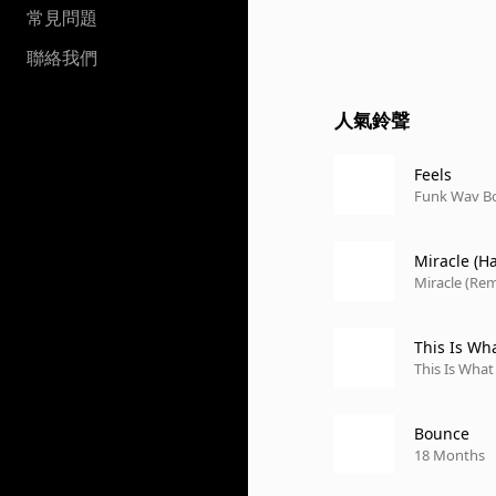
常見問題
聯絡我們
人氣鈴聲
Feels
Funk Wav Bo
Miracle (H
Miracle (Rem
This Is Wh
This Is Wha
Bounce
18 Months