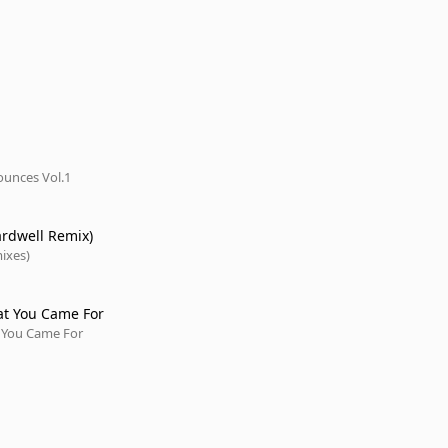
unces Vol.1
ardwell Remix)
ixes)
at You Came For
t You Came For