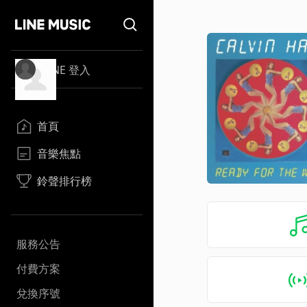
LINE 登入
首頁
音樂焦點
鈴聲排行榜
服務公告
付費方案
兌換序號