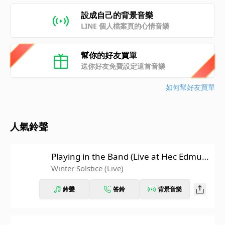
設成自己的背景音樂
LINE 個人檔案頁的心情音樂
幫你的好友買單
送你好友免費設定這首音樂
如何幫好友買單
人氣鈴聲
Playing in the Band (Live at Hec Edmun
dson Pavilion, University Of Washingto
Winter Solstice (Live)
n, Seattle, WA 5/21/74)
鈴聲
答鈴
背景音樂