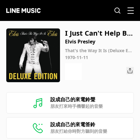
I Just Can't Help Bel
ievin' (Opening Nig
Elvis Presley
ht)
That's the Way It Is (Deluxe Edi
tion)
1970-11-11
設成自己的來電鈴聲
朋友打來時手機響起的音樂
設成自己的來電答鈴
朋友打給你時對方聽到的音樂