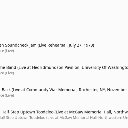
en Soundcheck Jam (Live Rehearsal, July 27, 1973)
ce (Live)
 the Band (Live at Hec Edmundson Pavilion, University Of Washingto
5/21/74)
ce (Live)
p Back (Live at Community War Memorial, Rochester, NY, November 
ce (Live)
i Half-Step Uptown Toodeloo (Live at McGaw Memorial Hall, Northw
ty, Evanston, IL, 11/1/73)
 Half-Step Uptown Toodeloo (Live at McGaw Memorial Hall, Northwestern Un
, IL, 11/1/73)