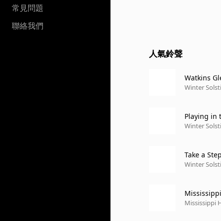
常見問題
聯絡我們
人氣鈴聲
Watkins Gl
Winter Solsti
Playing in
eattle, WA 
Winter Solsti
Take a Ste
977)
Winter Solsti
Mississipp
rn Universi
Mississippi
ity, Evanston