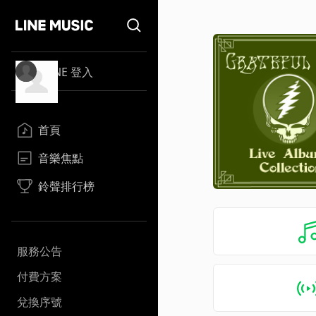
LINE 登入
首頁
音樂焦點
鈴聲排行榜
服務公告
付費方案
兌換序號