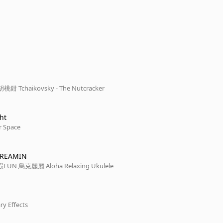
 Tchaikovsky - The Nutcracker
ght
 Space
DREAMIN
海島微風 度假FUN 烏克麗麗 Aloha Relaxing Ukulele
 Effects