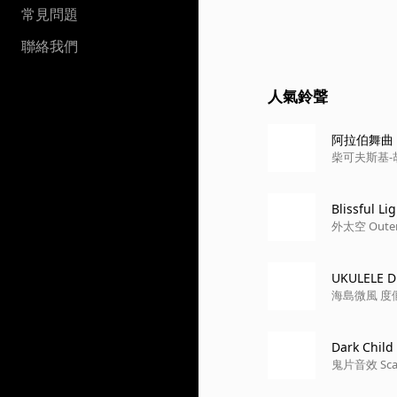
常見問題
聯絡我們
人氣鈴聲
阿拉伯舞曲
柴可夫斯基-胡桃鉗
Blissful Li
外太空 Outer
UKULELE 
Dark Child
鬼片音效 Scary