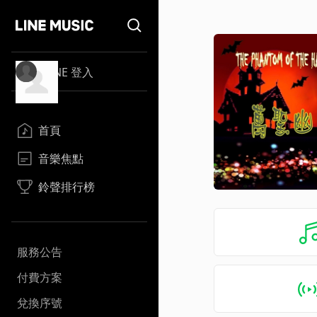
LINE 登入
首頁
音樂焦點
鈴聲排行榜
服務公告
付費方案
兌換序號