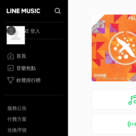
LINE 登入
首頁
音樂焦點
鈴聲排行榜
服務公告
付費方案
兌換序號