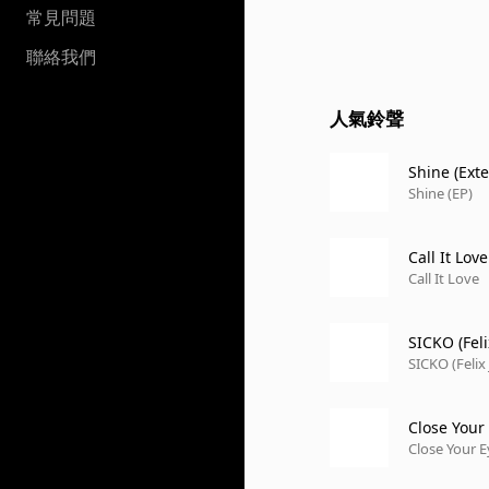
常見問題
聯絡我們
人氣鈴聲
Shine (Ext
Shine (EP)
Call It Love
Call It Love
SICKO (Fel
SICKO (Felix
Close Your
Close Your E