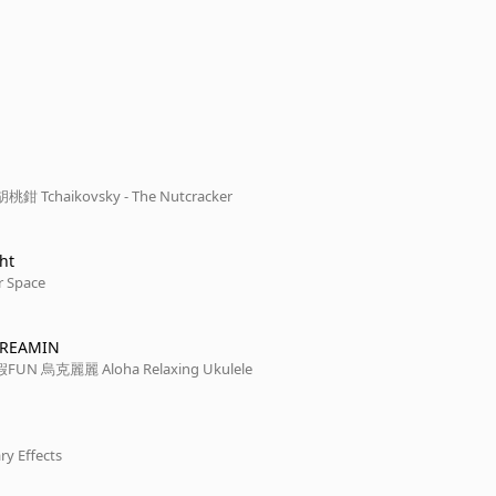
 Tchaikovsky - The Nutcracker
ght
 Space
DREAMIN
海島微風 度假FUN 烏克麗麗 Aloha Relaxing Ukulele
 Effects