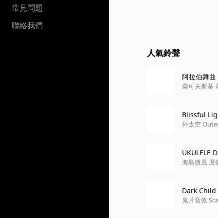
常見問題
聯絡我們
人氣鈴聲
阿拉伯舞曲
柴可夫斯基-胡桃鉗
Blissful Li
外太空 Outer
UKULELE 
Dark Child
鬼片音效 Scary