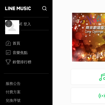
LINE 登入
首頁
音樂焦點
鈴聲排行榜
服務公告
付費方案
兌換序號