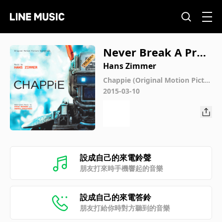
Never Break A Pro
mise
Hans Zimmer
Chappie (Original Motion Pictur
e Soundtrack)
2015-03-10
設成自己的來電鈴聲
朋友打來時手機響起的音樂
設成自己的來電答鈴
朋友打給你時對方聽到的音樂