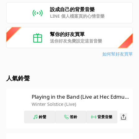
設成自己的背景音樂
LINE 個人檔案頁的心情音樂
幫你的好友買單
送你好友免費設定這首音樂
如何幫好友買單
人氣鈴聲
Playing in the Band (Live at Hec Edmun
dson Pavilion, University Of Washingto
Winter Solstice (Live)
n, Seattle, WA 5/21/74)
鈴聲
答鈴
背景音樂