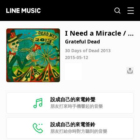
I Need a Miracle / B
ertha (Live at Unive
Grateful Dead
rsity of Iowa, Iowa
30 Days of Dead 2013
2015-05-12
City, IA, 8/10/82)
設成自己的來電鈴聲
朋友打來時手機響起的音樂
設成自己的來電答鈴
朋友打給你時對方聽到的音樂