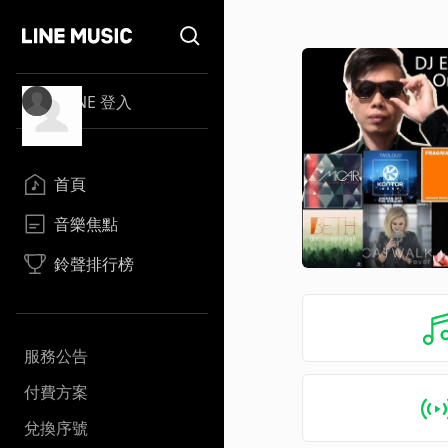
LINE 登入
首頁
音樂焦點
鈴聲排行榜
服務公告
付費方案
兌換序號