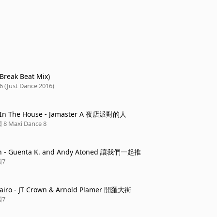
(Break Beat Mix)
Just Dance 2016)
 In The House - Jamaster A 夜店派對的人
Maxi Dance 8
sh - Guenta K. and Andy Atoned 讓我們一起推
7
Cairo - JT Crown & Arnold Plamer 開羅大街
7