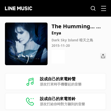
The Humming... 吟
唱
Enya
Dark Sky Island 暗天之島
2015-11-20
設成自己的來電鈴聲
朋友打來時手機響起的音樂
設成自己的來電答鈴
朋友打給你時對方聽到的音樂