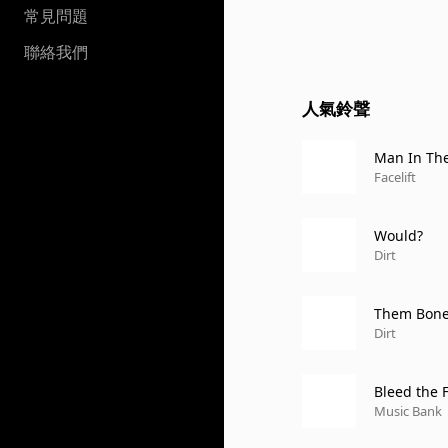
常見問題
聯絡我們
人氣鈴聲
Man In Th
Facelift
Would?
Dirt
Them Bon
Dirt
Bleed the 
Music Bank