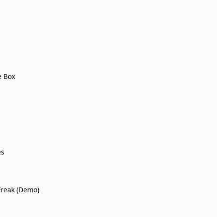
e Box
es
Freak (Demo)