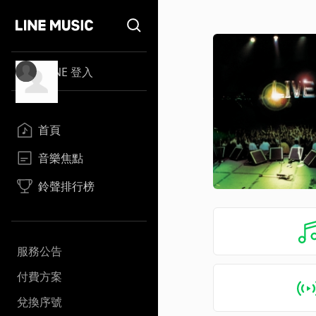
LINE 登入
首頁
音樂焦點
鈴聲排行榜
服務公告
付費方案
兌換序號