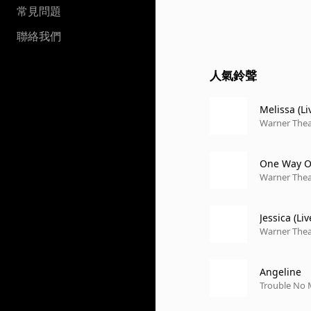
常見問題
聯絡我們
人氣鈴聲
Melissa (Li
Warner Theat
One Way Ou
Warner Theat
Jessica (Li
Warner Theat
Angeline
Trouble No M