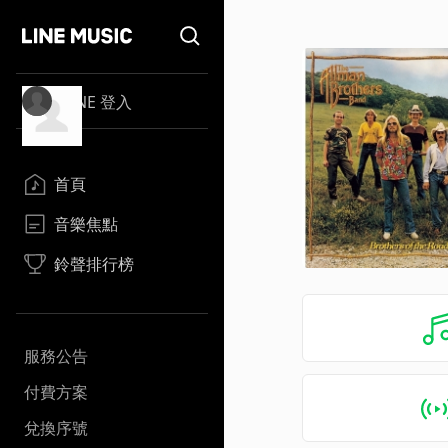
LINE 登入
首頁
音樂焦點
鈴聲排行榜
服務公告
付費方案
兌換序號