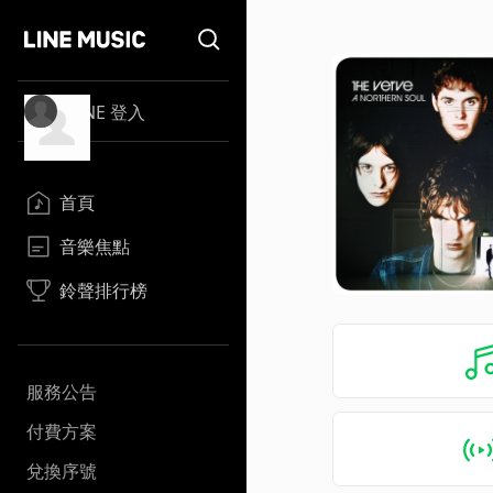
LINE 登入
首頁
音樂焦點
鈴聲排行榜
服務公告
付費方案
兌換序號