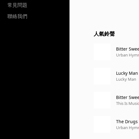
常見問題
聯絡我們
人氣鈴聲
Bitter Swe
Urban Hymns
Lucky Man
Lucky Man
Bitter Swe
This Is Musi
The Drugs
Urban Hym