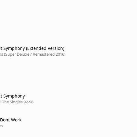
et Symphony (Extended Version)
 (Super Deluxe / Remastered 2016)
et Symphony
c: The Singles 92-98
 Dont Work
ns