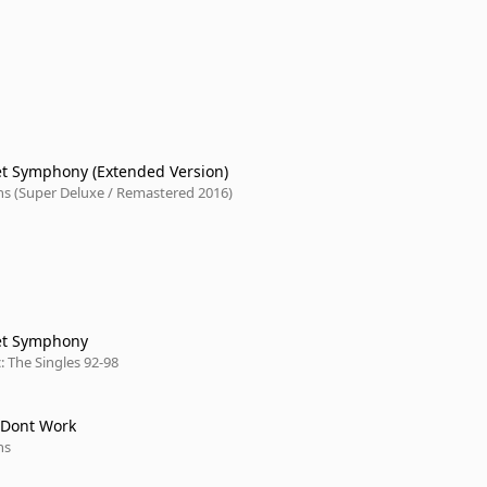
et Symphony (Extended Version)
 (Super Deluxe / Remastered 2016)
et Symphony
c: The Singles 92-98
 Dont Work
ns