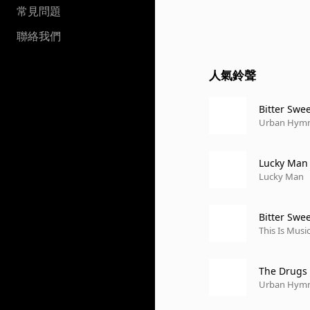
常見問題
聯絡我們
人氣鈴聲
Bitter Swe
Urban Hymns
Lucky Man
Lucky Man
Bitter Swe
This Is Musi
The Drugs
Urban Hym