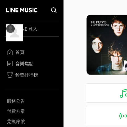
LINE 登入
首頁
音樂焦點
鈴聲排行榜
服務公告
付費方案
兌換序號