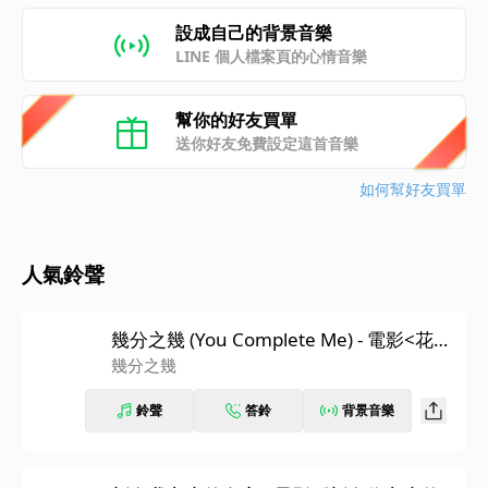
設成自己的背景音樂
LINE 個人檔案頁的心情音樂
幫你的好友買單
送你好友免費設定這首音樂
如何幫好友買單
人氣鈴聲
幾分之幾 (You Complete Me) - 電影<花甲
大人轉男孩>主題曲
幾分之幾
鈴聲
答鈴
背景音樂