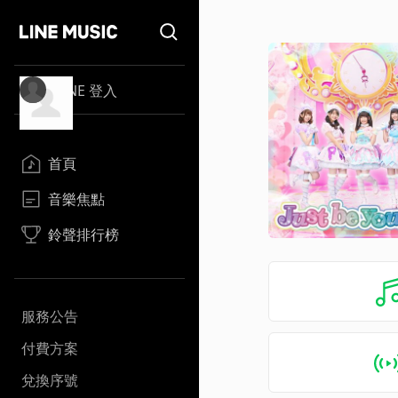
LINE 登入
首頁
音樂焦點
鈴聲排行榜
服務公告
付費方案
兌換序號