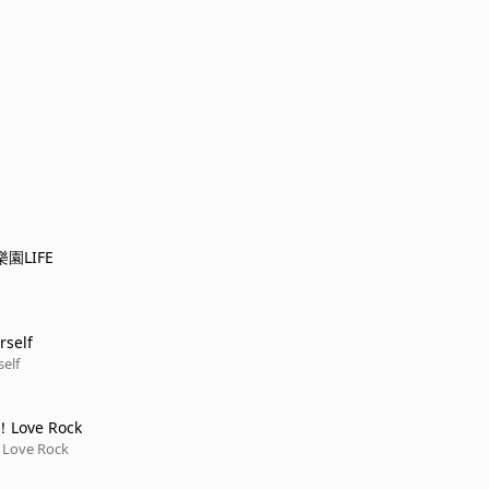
樂園LIFE
rself
self
！Love Rock
Love Rock