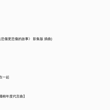
比悲傷更悲傷的故事》 影集版 插曲)
在一起
國棉年度代言曲】