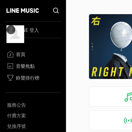
LINE 登入
首頁
音樂焦點
鈴聲排行榜
服務公告
付費方案
兌換序號