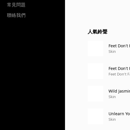
常見問題
聯絡我們
人氣鈴聲
Feet Don't
Skin
Feet Don't
Feet Don't 
Wild Jasmi
Skin
Unlearn Y
Skin