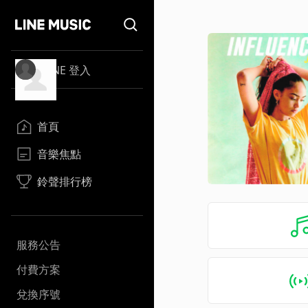
LINE 登入
首頁
音樂焦點
鈴聲排行榜
服務公告
付費方案
兌換序號