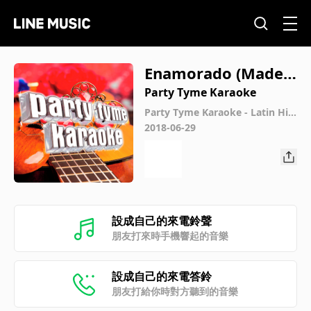
Enamorado (Made P
opular By Alberto B
Party Tyme Karaoke
eltran) [Karaoke Ve
Party Tyme Karaoke - Latin Hits
6
2018-06-29
rsion]
設成自己的來電鈴聲
朋友打來時手機響起的音樂
設成自己的來電答鈴
朋友打給你時對方聽到的音樂