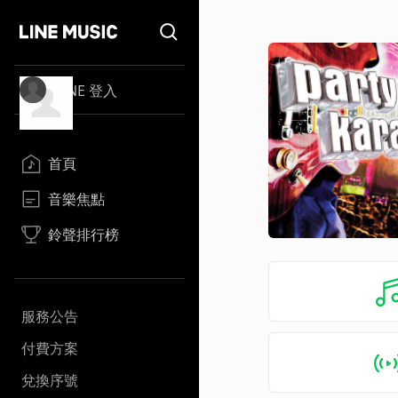
LINE 登入
首頁
音樂焦點
鈴聲排行榜
服務公告
付費方案
兌換序號