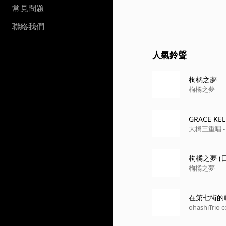
常見問題
聯絡我們
人氣鈴聲
枸橘之夢
枸橘之夢
GRACE KEL
大橋三重唱 - C
枸橘之夢 (
枸橘之夢
在第七街的轉角處
ohashiTrio c