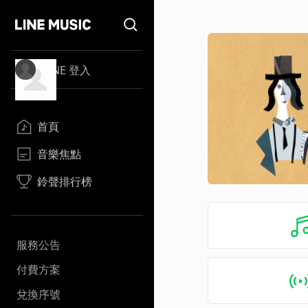
LINE 登入
首頁
音樂焦點
鈴聲排行榜
服務公告
付費方案
兌換序號