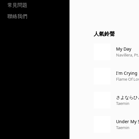
常見問題
聯絡我們
人氣鈴聲
My Day
Navillera, Pt
I'm Crying
Flame Of Lo
さよならひ
Taemin
Under My 
Taemin