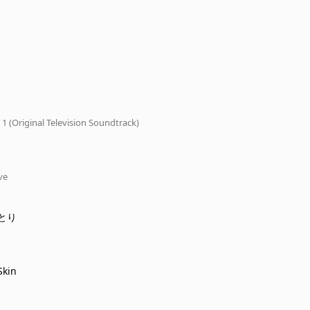
. 1 (Original Television Soundtrack)
ve
とり
Skin