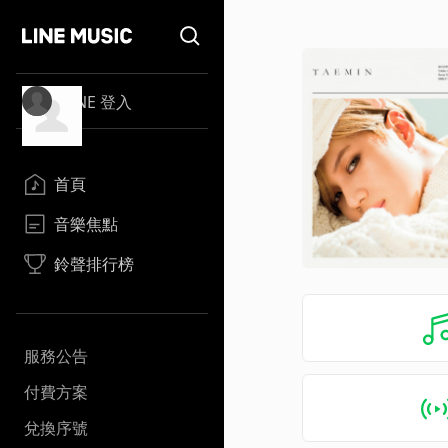
LINE 登入
首頁
音樂焦點
鈴聲排行榜
服務公告
付費方案
兌換序號