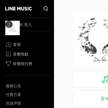
LINE 登入
首頁
音樂焦點
鈴聲排行榜
服務公告
付費方案
兌換序號