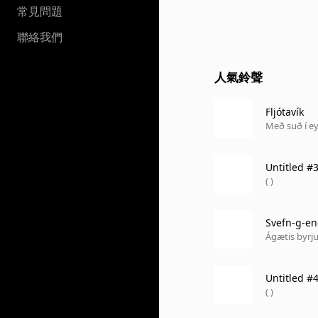
常見問題
聯絡我們
人氣鈴聲
Fljótavík
Með suð í e
Untitled #
( )
Svefn-g-en
Ágætis byrju
Untitled #4
( )