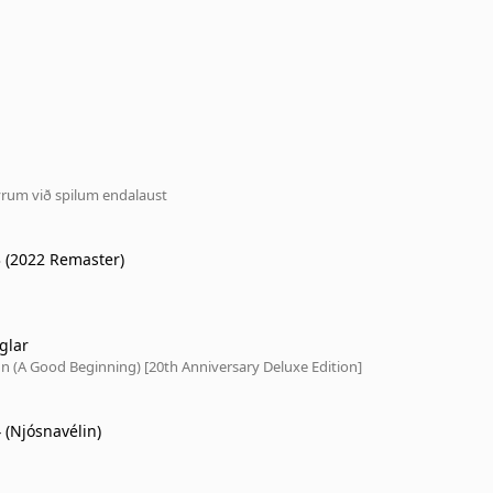
yrum við spilum endalaust
3 (2022 Remaster)
glar
n (A Good Beginning) [20th Anniversary Deluxe Edition]
 (Njósnavélin)