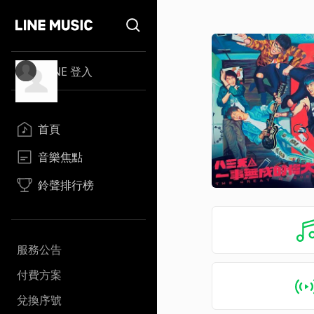
LINE 登入
首頁
音樂焦點
鈴聲排行榜
服務公告
付費方案
兌換序號