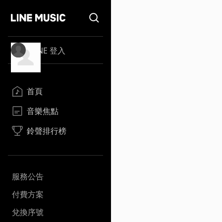
LINE 登入
首頁
音樂焦點
鈴聲排行榜
服務公告
付費方案
兌換序號