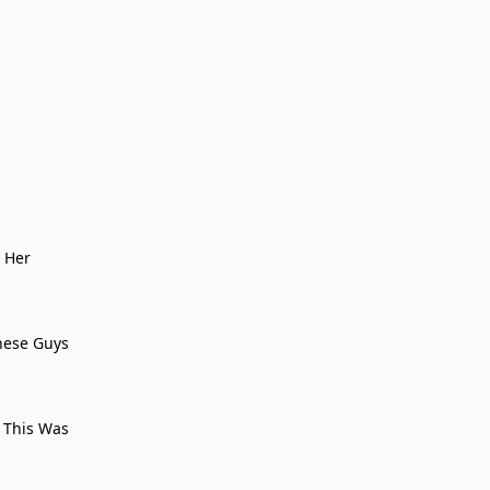
 Her
hese Guys
 This Was