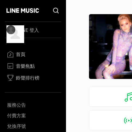
LINE 登入
首頁
音樂焦點
鈴聲排行榜
服務公告
付費方案
兌換序號