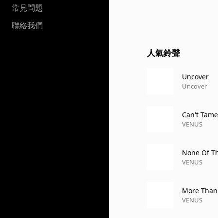
常見問題
聯絡我們
人氣鈴聲
Uncover
Uncover
Can't Tame
VENUS
None Of T
VENUS
More Than
VENUS