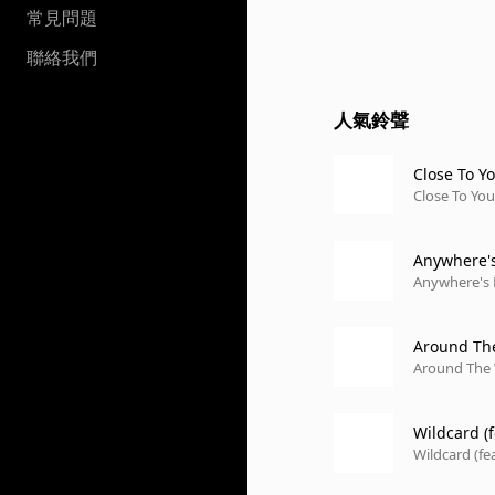
常見問題
聯絡我們
人氣鈴聲
Close To Yo
Close To You
Anywhere'
Anywhere's
Around Th
Around The
Wildcard (f
Wildcard (fea