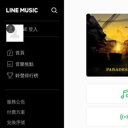
LINE 登入
首頁
音樂焦點
鈴聲排行榜
服務公告
付費方案
兌換序號