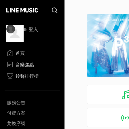
LINE 登入
首頁
音樂焦點
鈴聲排行榜
服務公告
付費方案
兌換序號