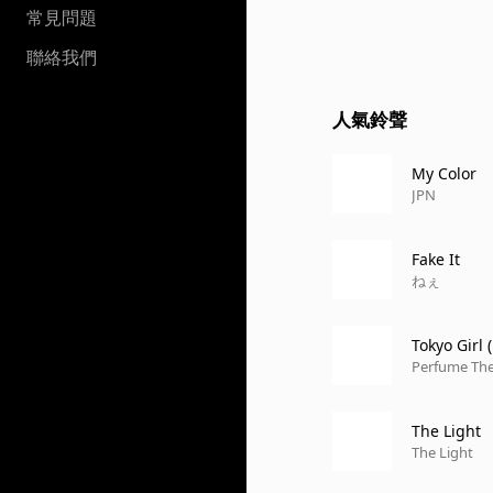
常見問題
聯絡我們
人氣鈴聲
My Color
JPN
Fake It
ねぇ
Tokyo Girl
Perfume The
The Light
The Light