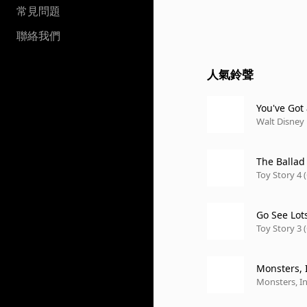
常見問題
聯絡我們
人氣鈴聲
You've Got
Walt Disney 
The Ballad
Toy Story 4 
Go See Lots
Toy Story 3 
Monsters, I
Monsters, In