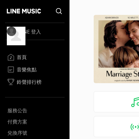
LINE 登入
首頁
音樂焦點
鈴聲排行榜
服務公告
付費方案
兌換序號