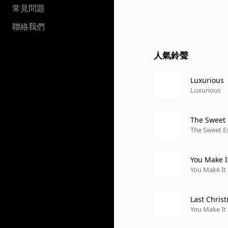
常見問題
聯絡我們
人氣鈴聲
Luxurious
Luxurious
The Sweet
The Sweet E
You Make I
You Make It 
Last Chris
You Make It 