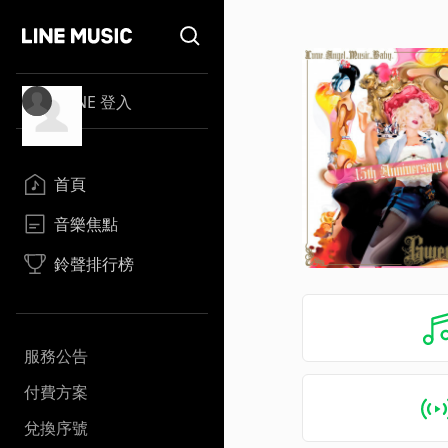
LINE 登入
首頁
音樂焦點
鈴聲排行榜
服務公告
付費方案
兌換序號