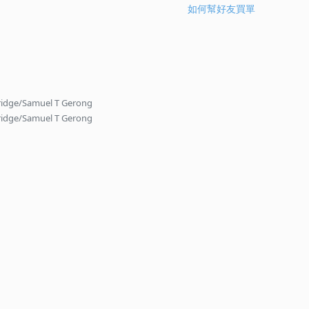
如何幫好友買單
eridge/Samuel T Gerong
eridge/Samuel T Gerong