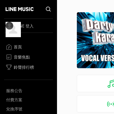
LINE 登入
首頁
音樂焦點
鈴聲排行榜
服務公告
付費方案
兌換序號