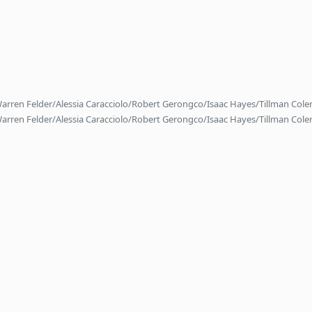
rren Felder/Alessia Caracciolo/Robert Gerongco/Isaac Hayes/Tillman Col
rren Felder/Alessia Caracciolo/Robert Gerongco/Isaac Hayes/Tillman Col