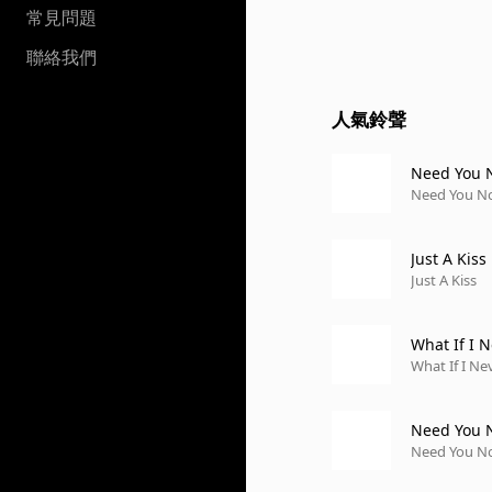
常見問題
聯絡我們
人氣鈴聲
Need You 
Need You N
Just A Kiss
Just A Kiss
What If I N
What If I Ne
Need You 
Need You N