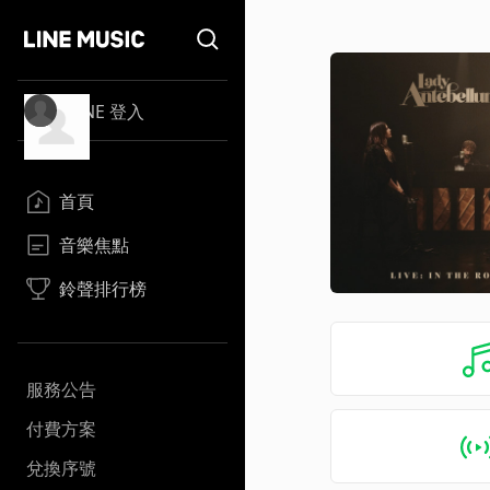
LINE 登入
首頁
音樂焦點
鈴聲排行榜
服務公告
付費方案
兌換序號