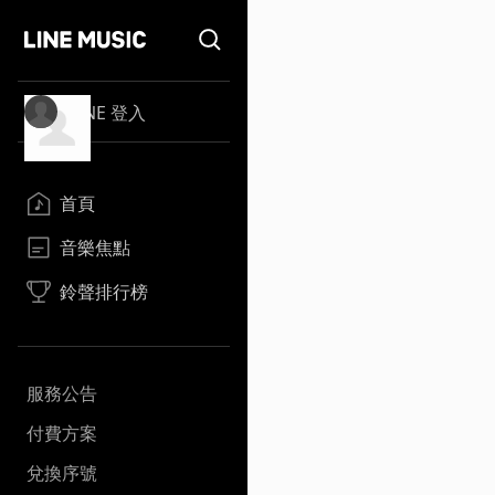
LINE 登入
首頁
音樂焦點
鈴聲排行榜
服務公告
付費方案
兌換序號