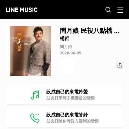
問月娘 民視八點檔 多
情城市 片尾曲
楊哲
問月娘
2020-06-05
設成自己的來電鈴聲
朋友打來時手機響起的音樂
設成自己的來電答鈴
朋友打給你時對方聽到的音樂