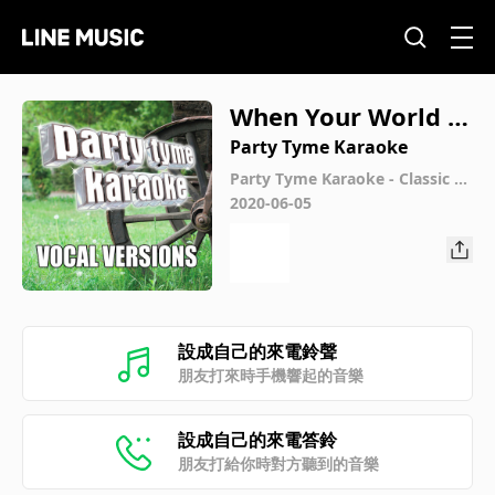
When Your World W
as Turning For Me
Party Tyme Karaoke
(Made Popular By R
Party Tyme Karaoke - Classic C
ountry 10 (Vocal Versions)
2020-06-05
andy Travis) [Vocal
Version]
設成自己的來電鈴聲
朋友打來時手機響起的音樂
設成自己的來電答鈴
朋友打給你時對方聽到的音樂