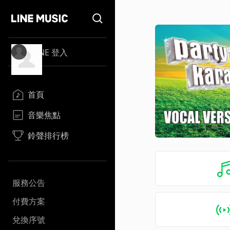
LINE 登入
首頁
音樂焦點
鈴聲排行榜
服務公告
付費方案
兌換序號