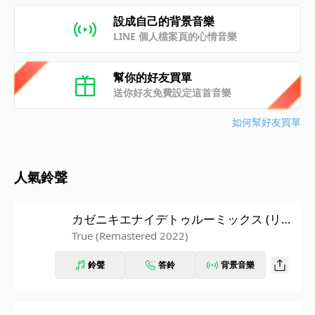
設成自己的背景音樂
LINE 個人檔案頁的心情音樂
幫你的好友買單
送你好友免費設定這首音樂
如何幫好友買單
人氣鈴聲
カゼニキエナイデトゥルーミックス (リマ
スタードニセンニジュウニ)
True (Remastered 2022)
鈴聲
答鈴
背景音樂